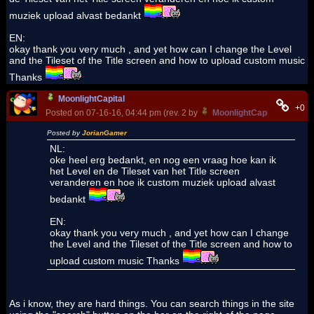
muziek upload alvast bedankt
EN:
okay thank you very much , and yet how can I change the Level
and the Tileset of the Title screen and how to upload custom music
Thanks
MoonlightCapital
+0
Posted on 07-16-16, 04:44 pm (rev. 2 by
MoonlightCapital
on 07-16
Posted by
JorianGamer
NL:
oke heel erg bedankt, en nog een vraag hoe kan ik
het Level en de Tileset van het Title screen
veranderen en hoe ik custom muziek upload alvast
bedankt
EN:
okay thank you very much , and yet how can I change
the Level and the Tileset of the Title screen and how to
upload custom music Thanks
As i know, they are hard things. You can search things in the site