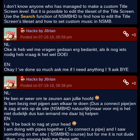
I don't know anyone who has managed to make a custom Title
Screen
level
. But it is possible to edit the tileset of the Title Screen.
Use the
Search
function of NSMBHD to find how to edit the Title
Screen's tileset and how to set custom music in NSMB.
Hacks by J0rian
+0
Posted on 07-16-16, 06:59 pm
NL:
Oke ik heb wel me vragen gedaan erg bedankt, als ik nog iets
nodig heb vraag ik het wel DOEI
EN:
Okay I 've done so much ask me if I need anything I 'll ask BYE
Hacks by J0rian
+0
Posted on 07-19-16, 06:38 pm
NL:
He ben er weer om te zeuren aan jullie hoofd
Ik ben bezig met pijpen aan elkaar te doen (Dus a connect pipe)en
ik zag al iets op de site (NSMBHD natuurlijk)maar voor mij is het
niet dudelijk dus kan iemand me daar bij helpen
EN:
He 'll be back to nag at your head
I am doing with pipes together ( So connect a pipe) and I saw
something on the site ( NSMBHD course) but for me it is not dude
, then, can anyone help me there with