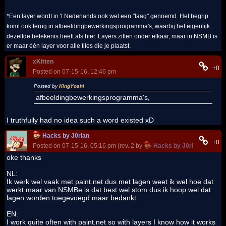
*Een layer wordt in 't Nederlands ook wel een "laag" genoemd. Het begrip
komt ook terug in afbeeldingbewerkingsprogramma's, waarbij het eigenlijk
dezelfde betekenis heeft als hier. Layers zitten onder elkaar, maar in NSMB is
er maar één layer voor alle tiles die je plaatst.
xKitten
+0
Posted on 07-15-16, 12:46 pm
Posted by
KingYoshi
afbeeldingbewerkingsprogramma's,
I truthfully had no idea such a word existed xD
Hacks by J0rian
+0
Posted on 07-15-16, 05:16 pm (rev. 2 by
Hacks by J0rian
on 07-15
oke thanks
NL:
Ik werk wel vaak met paint.net dus met lagen weet ik wel hoe dat
werkt maar van NSMBe is dat best wel stom dus ik hoop wel dat
lagen worden toegevoegd maar bedankt
EN:
I work quite often with paint.net so with layers I know how it works