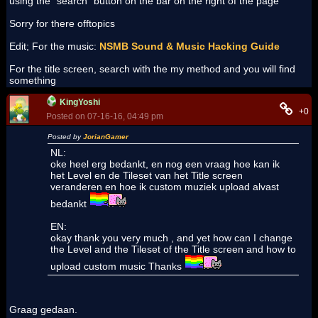
using the "search" button on the bar on the right of the page
Sorry for there offtopics
Edit; For the music:
NSMB Sound & Music Hacking Guide
For the title screen, search with the my method and you will find
something
KingYoshi
+0
Posted on 07-16-16, 04:49 pm
Posted by
JorianGamer
NL:
oke heel erg bedankt, en nog een vraag hoe kan ik
het Level en de Tileset van het Title screen
veranderen en hoe ik custom muziek upload alvast
bedankt
EN:
okay thank you very much , and yet how can I change
the Level and the Tileset of the Title screen and how to
upload custom music Thanks
Graag gedaan.