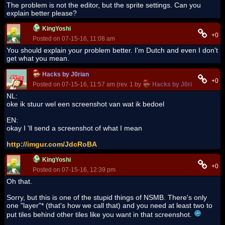
The problem is not the editor, but the sprite settings. Can you
explain better please?
KingYoshi
+0
Posted on 07-15-16, 11:08 am
You should explain your problem better. I'm Dutch and even I don't
get what you mean.
Hacks by J0rian
+0
Posted on 07-15-16, 11:57 am (rev. 1 by
Hacks by J0rian
on 07-15
NL:
oke ik stuur wel een screenshot van wat ik bedoel
EN:
okay I 'll send a screenshot of what I mean
http://imgur.com/JdcRoBA
KingYoshi
+0
Posted on 07-15-16, 12:39 pm
Oh that.
Sorry, but this is one of the stupid things of NSMB. There's only
one "layer"* (that's how we call that) and you need at least two to
put tiles behind other tiles like you want in that screenshot.