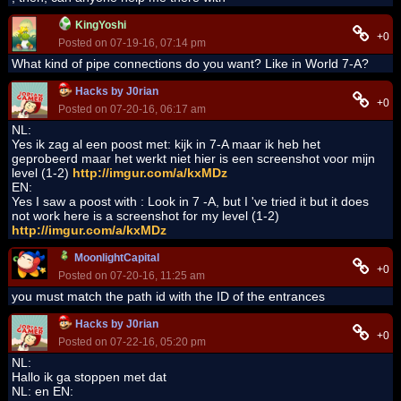
KingYoshi
+0
Posted on 07-19-16, 07:14 pm
What kind of pipe connections do you want? Like in World 7-A?
Hacks by J0rian
+0
Posted on 07-20-16, 06:17 am
NL:
Yes ik zag al een poost met: kijk in 7-A maar ik heb het
geprobeerd maar het werkt niet hier is een screenshot voor mijn
level (1-2)
http://imgur.com/a/kxMDz
EN:
Yes I saw a poost with : Look in 7 -A, but I 've tried it but it does
not work here is a screenshot for my level (1-2)
http://imgur.com/a/kxMDz
MoonlightCapital
+0
Posted on 07-20-16, 11:25 am
you must match the path id with the ID of the entrances
Hacks by J0rian
+0
Posted on 07-22-16, 05:20 pm
NL:
Hallo ik ga stoppen met dat
NL: en EN: