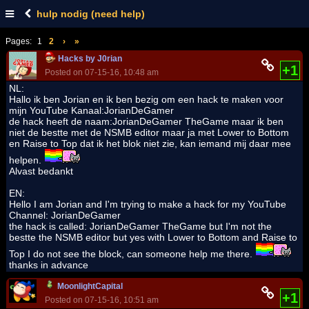
hulp nodig (need help)
Pages:
1
2
›
»
Hacks by J0rian
+1
Posted on 07-15-16, 10:48 am
NL:
Hallo ik ben Jorian en ik ben bezig om een hack te maken voor
mijn YouTube Kanaal:JorianDeGamer
de hack heeft de naam:JorianDeGamer TheGame maar ik ben
niet de bestte met de NSMB editor maar ja met Lower to Bottom
en Raise to Top dat ik het blok niet zie, kan iemand mij daar mee
helpen.
Alvast bedankt
EN:
Hello I am Jorian and I'm trying to make a hack for my YouTube
Channel: JorianDeGamer
the hack is called: JorianDeGamer TheGame but I'm not the
bestte the NSMB editor but yes with Lower to Bottom and Raise to
Top I do not see the block, can someone help me there.
thanks in advance
MoonlightCapital
+1
Posted on 07-15-16, 10:51 am