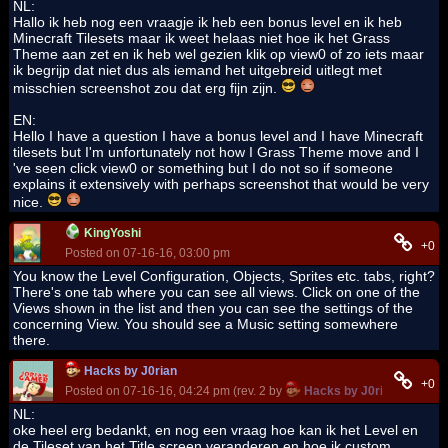
NL:
Hallo ik heb nog een vraagje ik heb een bonus level en ik heb
Minecraft Tilesets maar ik weet helaas niet hoe ik het Grass
Theme aan zet en ik heb wel gezien klik op view0 of zo iets maar
ik begrijp dat niet dus als iemand het uitgebreid uitlegt met
misschien screenshot zou dat erg fijn zijn.
EN:
Hello I have a question I have a bonus level and I have Minecraft
tilesets but I'm unfortunately not how I Grass Theme move and I
've seen click view0 or something but I do not so if someone
explains it extensively with perhaps screenshot that would be very
nice.
KingYoshi
+0
Posted on 07-16-16, 03:00 pm
You know the Level Configuration, Objects, Sprites etc. tabs, right?
There's one tab where you can see all views. Click on one of the
Views shown in the list and then you can see the settings of the
concerning View. You should see a Music setting somewhere
there.
Hacks by J0rian
+0
Posted on 07-16-16, 04:24 pm (rev. 2 by
Hacks by J0rian
on 07-16
NL:
oke heel erg bedankt, en nog een vraag hoe kan ik het Level en
de Tileset van het Title screen veranderen en hoe ik custom