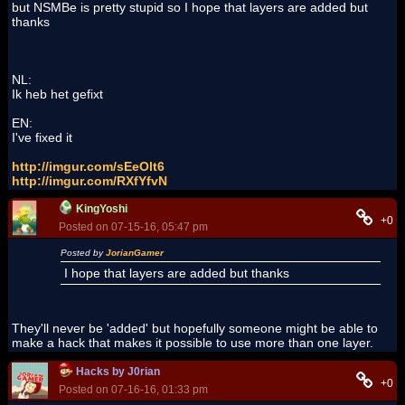
but NSMBe is pretty stupid so I hope that layers are added but
thanks
NL:
Ik heb het gefixt
EN:
I've fixed it
http://imgur.com/sEeOlt6
http://imgur.com/RXfYfvN
KingYoshi
+0
Posted on 07-15-16, 05:47 pm
Posted by
JorianGamer
I hope that layers are added but thanks
They'll never be 'added' but hopefully someone might be able to
make a hack that makes it possible to use more than one layer.
Hacks by J0rian
+0
Posted on 07-16-16, 01:33 pm